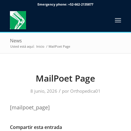
Emergency phone:
+52-662-2135877
News
Usted está aquí:
Inicio
/
MailPoet Page
MailPoet Page
/
8 junio, 2026
por
Orthopedica01
[mailpoet_page]
Compartir esta entrada