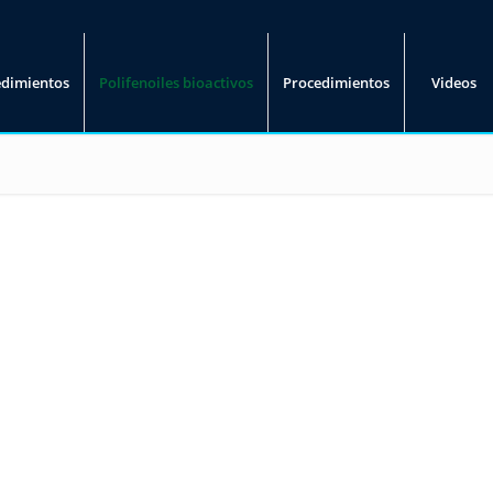
edimientos
Polifenoiles bioactivos
Procedimientos
Videos
POLIFENOLES BIOACTIVOS