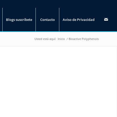
Blogs suscríbete
Contacto
Aviso de Privacidad
Usted está aquí:
Inicio
/
Bioactive Polyphenols