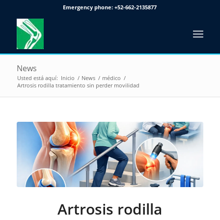
Emergency phone:
+52-662-2135877
News
Usted está aquí:
Inicio
/
News
/
médico
/
Artrosis rodilla tratamiento sin perder movilidad
Artrosis rodilla