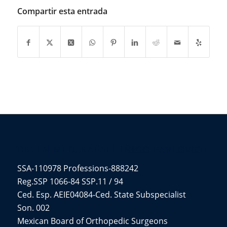
Compartir esta entrada
DR. EN MED. RAFAEL IÑIGO PAVLOVICH
SSA-110978 Professions-888242
Reg.SSP 1066-84 SSP.11 / 94
Ced. Esp. AEIE04084-Ced. State Subspecialist
Son. 002
Mexican Board of Orthopedic Surgeons