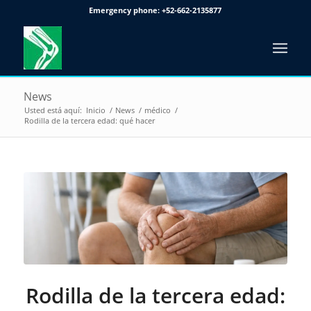
Emergency phone:
+52-662-2135877
News
Usted está aquí:
Inicio
/
News
/
médico
/
Rodilla de la tercera edad: qué hacer
Rodilla de la tercera edad: