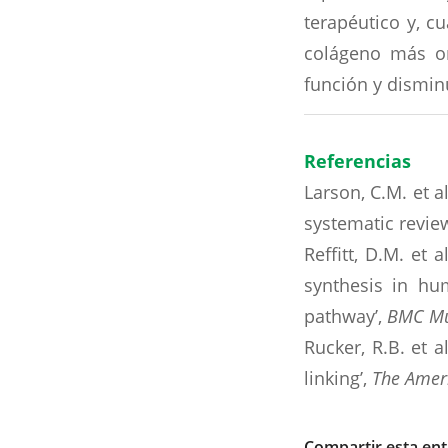
terapéutico y, c
colágeno más org
función y disminui
Referencias
Larson, C.M. et a
systematic revie
Reffitt, D.M. et 
synthesis in hu
pathway’,
BMC Mus
Rucker, R.B. et a
linking’,
The Ameri
Compartir esta en