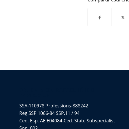
DR. EN MED. RAFAEL IÑIGO
PAVLOVICH
SSA-110978 Professions-888242
Reg.SSP 1066-84 SSP.11 / 94
Ced. Esp. AEIE04084-Ced. State Subspecialist
Son. 002