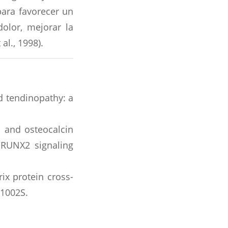
para favorecer un
dolor, mejorar la
al., 1998).
nd tendinopathy: a
 1 and osteocalcin
/RUNX2 signaling
rix protein cross-
–1002S.