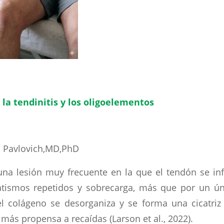
a tendinitis y los oligoelementos
o Pavlovich,MD,PhD
 una lesión muy frecuente en la que el tendón se i
tismos repetidos y sobrecarga, más que por un úni
l colágeno se desorganiza y se forma una cicatriz
más propensa a recaídas (Larson et al., 2022).