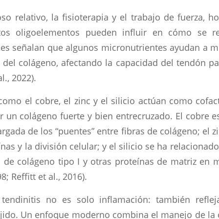
o relativo, la fisioterapia y el trabajo de fuerza, h
rtos oligoelementos pueden influir en cómo se r
nes señalan que algunos micronutrientes ayudan a mo
n del colágeno, afectando la capacidad del tendón pa
l., 2022).
omo el cobre, el zinc y el silicio actúan como cofa
r un colágeno fuerte y bien entrecruzado. El cobre es
cargada de los “puentes” entre fibras de colágeno; el zi
ínas y la división celular; y el silicio se ha relacion
 de colágeno tipo I y otras proteínas de matriz en 
8; Reffitt et al., 2016).
tendinitis no es solo inflamación: también reflej
ejido. Un enfoque moderno combina el manejo de la ca