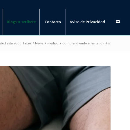
Blogs suscríbete
Contacto
Aviso de Privacidad
sted está aquí:
Inicio
/
News
/
médico
/
Comprendiendo a las tendinitis