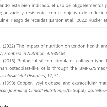
uando está bien indicado, el uso de oligoelementos 
anizado y resistente, con el objetivo de reducir 
r el riesgo de recaídas (Larson et al., 2022; Rucker et 
l. (2022) ‘The impact of nutrition on tendon health a
w’,
Frontiers in Nutrition
, 9, 935464.
al. (2016) ‘Biological silicon stimulates collagen type
man osteoblast-like cells through the BMP-2/Smad
culoskeletal Disorders
, 17, 51.
l. (1998) ‘Copper, lysyl oxidase, and extracellular mat
can Journal of Clinical Nutrition
, 67(5 Suppl), pp. 996S
trada