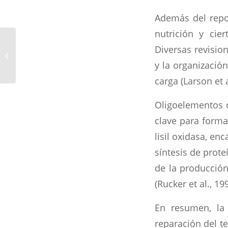
Además del repos
nutrición y cie
Bienvenidos a mi
Diversas revisio
nuevo blog de
medicina regenerativa
y la organizació
en ortopedia de rodill...
carga (Larson et a
Oligoelementos c
clave para forma
lisil oxidasa, en
síntesis de prote
de la producción
(Rucker et al., 199
En resumen, la 
reparación del t