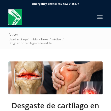
Emergency phone:
+52-662-2135877
News
Usted está aquí:
Inicio
/
News
/
médico
/
Desgaste de cartílago en la rodilla
Desgaste de cartílago en