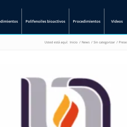
edimientos
Polifenoiles bioactivos
Procedimientos
Videos
Usted está aquí:
Inicio
/
News
/
Sin categorizar
/
Prese