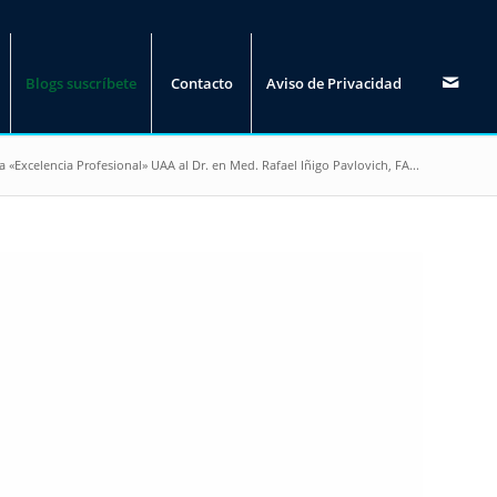
Blogs suscríbete
Contacto
Aviso de Privacidad
a «Excelencia Profesional» UAA al Dr. en Med. Rafael Iñigo Pavlovich, FA...