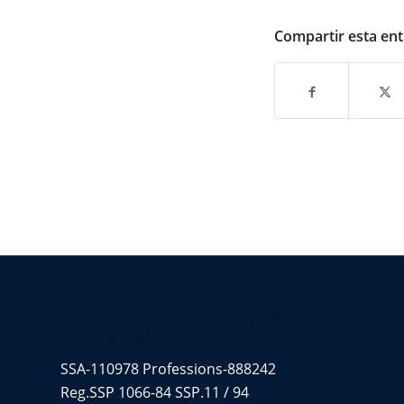
Compartir esta en
DR. EN MED. RAFAEL IÑIGO
PAVLOVICH
SSA-110978 Professions-888242
Reg.SSP 1066-84 SSP.11 / 94