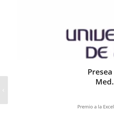
Presea 
Med. 
Presea «Excelencia
profesional» UAA al Dr.
en Med. Rafael Iñigo
Pavlovic...
Premio a la Exc