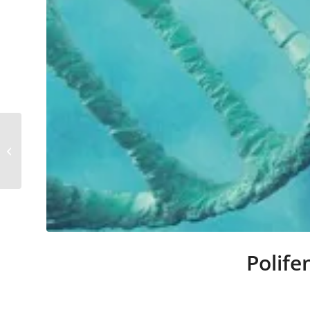
Presea «Excelencia
Profesional» UAA al Dr.
en Med. Rafael Iñigo
Pavlovich,...
Polife