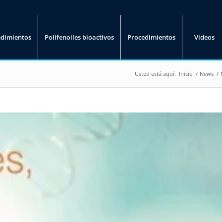
edimientos
Polifenoiles bioactivos
Procedimientos
Videos
Usted está aquí:
Inicio
/
News
/