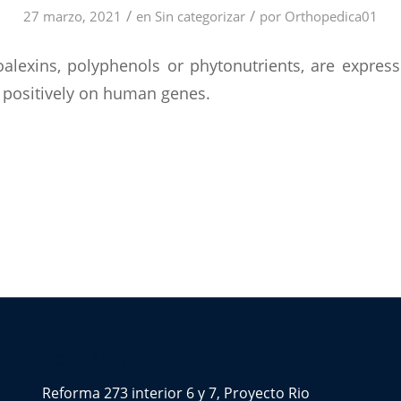
/
/
27 marzo, 2021
en
Sin categorizar
por
Orthopedica01
oalexins, polyphenols or phytonutrients, are express
 positively on human genes.
CONTÁCTENOS
Reforma 273 interior 6 y 7, Proyecto Rio