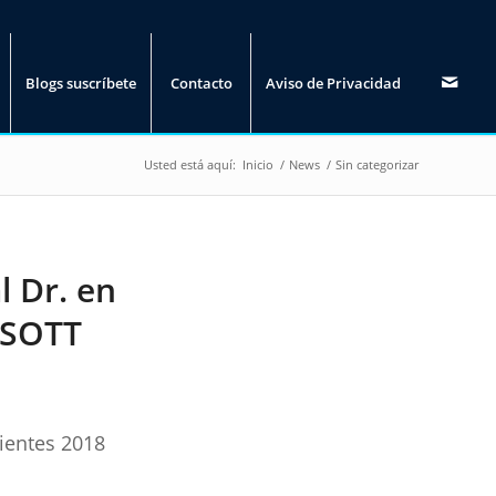
Blogs suscríbete
Contacto
Aviso de Privacidad
Usted está aquí:
Inicio
/
News
/
Sin categorizar
l Dr. en
FISOTT
ientes 2018