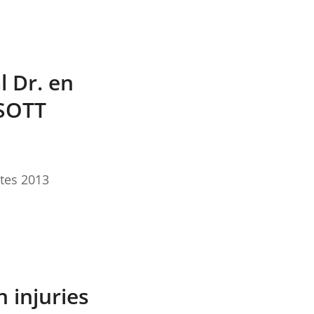
l Dr. en
ISOTT
tes 2013
n injuries