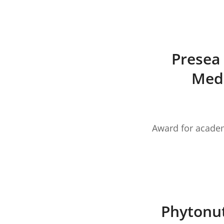
Presea 
Med.
Award for academ
Phytonutr