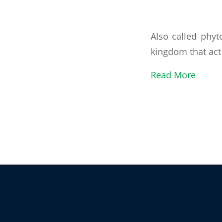
Also called phyt
kingdom that act
Read More
DR. EN MED. RAFAEL IÑIGO
PAVLOVICH