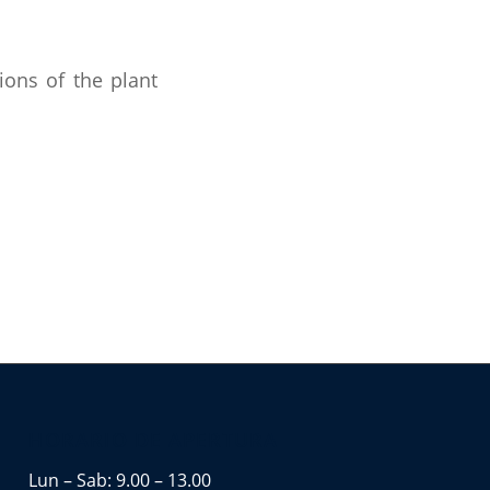
ions of the plant
HORARIO DE APERTURA
Lun – Sab: 9.00 – 13.00