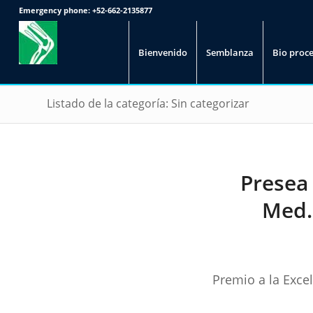
Emergency phone:
+52-662-2135877
Bienvenido
Semblanza
Bio proc
Listado de la categoría: Sin categorizar
Presea 
Med. 
Premio a la Exc