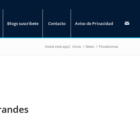
Blogs suscríbete
Contacto
Aviso de Privacidad
Usted está aquí:
Inicio
/
News
/
Fitoalexinas
grandes