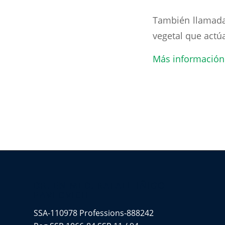
También llamadas
vegetal que actú
Más información
DR. EN MED. RAFAEL IÑIGO
PAVLOVICH
SSA-110978 Professions-888242