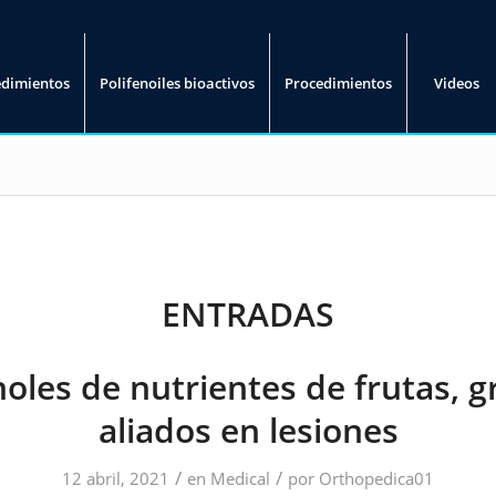
edimientos
Polifenoiles bioactivos
Procedimientos
Videos
ENTRADAS
noles de nutrientes de frutas, 
aliados en lesiones
/
/
12 abril, 2021
en
Medical
por
Orthopedica01