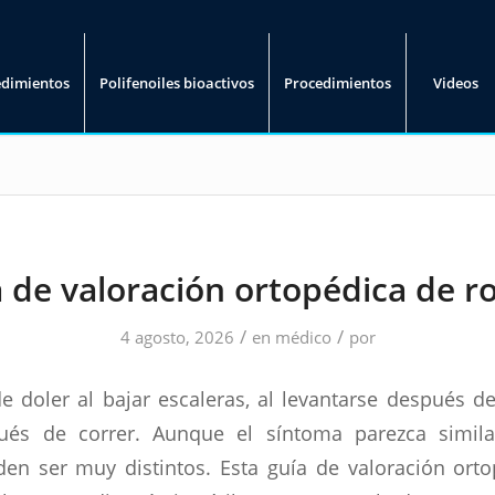
edimientos
Polifenoiles bioactivos
Procedimientos
Videos
 de valoración ortopédica de ro
/
/
4 agosto, 2026
en
médico
por
e doler al bajar escaleras, al levantarse después d
és de correr. Aunque el síntoma parezca simila
en ser muy distintos. Esta guía de valoración orto