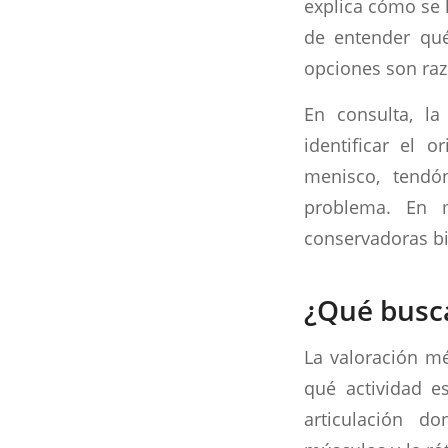
explica cómo se l
de entender qué
opciones son raz
En consulta, l
identificar el o
menisco, tendón
problema. En m
conservadoras bie
¿Qué busca
La valoración mé
qué actividad e
articulación do