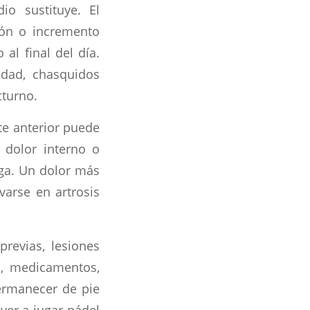
io sustituye. El
sión o incremento
 al final del día.
idad, chasquidos
cturno.
rte anterior puede
l dolor interno o
rga. Un dolor más
varse en artrosis
revias, lesiones
s, medicamentos,
permanecer de pie
ver a jugar pádel