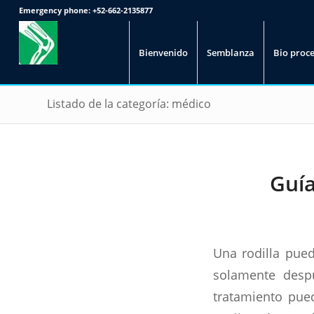
Emergency phone:
+52-662-2135877
Bienvenido
Semblanza
Bio proc
Listado de la categoría: médico
Guía
Una rodilla pued
solamente despu
tratamiento pued