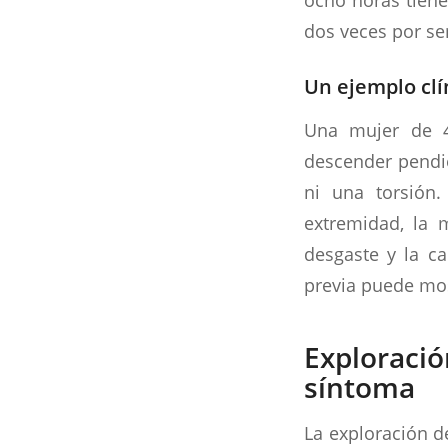
dos veces por s
Un ejemplo clí
Una mujer de 4
descender pendie
ni una torsión.
extremidad, la m
desgaste y la ca
previa puede mos
Exploració
síntoma
La exploración d