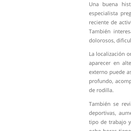
Una buena histo
especialista pre
reciente de activ
También interes
dolorosos, dific
La localización o
aparecer en alt
externo puede as
profundo, acompa
de rodilla.
También se revi
deportivas, aum
tipo de trabajo 
ocho horas tiene