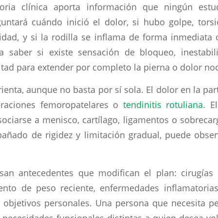
ria clínica aporta información que ningún estud
guntará cuándo inició el dolor, si hubo golpe, tor
idad, y si la rodilla se inflama de forma inmediata o
a saber si existe sensación de bloqueo, inestabil
ultad para extender por completo la pierna o dolor no
rienta, aunque no basta por sí sola. El dolor en la pa
eraciones femoropatelares o
tendinitis rotuliana
. E
ociarse a menisco, cartílago, ligamentos o sobreca
ñado de rigidez y limitación gradual, puede obser
san antecedentes que modifican el plan: cirugías p
ento de peso reciente, enfermedades inflamatoria
y objetivos personales. Una persona que necesita 
 necesidades funcionales distintas a quien desea vol