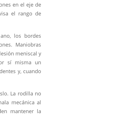
iones en el eje de
visa el rango de
iano, los bordes
dones. Maniobras
 lesión meniscal y
por sí misma un
edentes y, cuando
lo. La rodilla no
mala mecánica al
eden mantener la