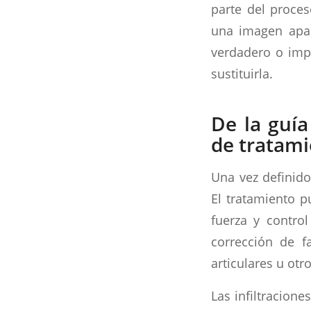
parte del proces
una imagen apar
verdadero o impi
sustituirla.
De la guía
de tratam
Una vez definido
El tratamiento p
fuerza y contro
corrección de fa
articulares u ot
Las infiltracione