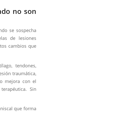
ndo no son
ando se sospecha
elas de lesiones
ertos cambios que
ílago, tendones,
esión traumática,
no mejora con el
terapéutica. Sin
niscal que forma