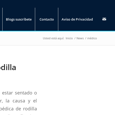
Blogs suscríbete
Contacto
Aviso de Privacidad
Usted está aquí:
Inicio
/
News
/
médico
dilla
e estar sentado o
r, la causa y el
pédica de rodilla