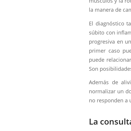
músculos y la ró
la manera de cam
El diagnóstico t
súbito con infla
progresiva en un
primer caso pue
puede relacionar
Son posibilidades
Además de alivi
normalizar un do
no responden a u
La consult